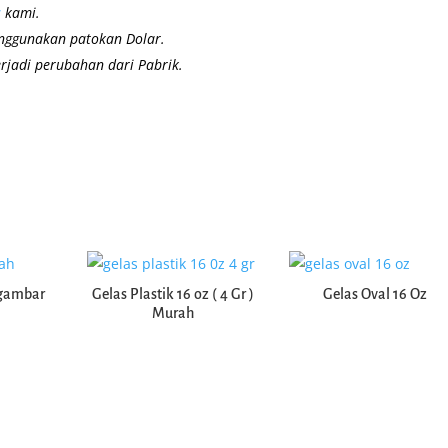
s
kami.
Kresek Bening Kecil uk 15 cm x
33 cm 400 gram
nggunakan patokan Dolar.
erjadi perubahan dari Pabrik.
rgambar
Gelas Plastik 16 oz ( 4 Gr )
Gelas Oval 16 Oz
Murah