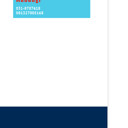
Hubungi
031-8707618
081327005168