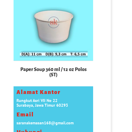
roll
Paper Soup 360 ml / 12 oz Polos
(ST)
Alamat Kantor
Rungkut Asri VII No 22
Surabaya, Jawa Timur 60293
Email
saranakemasan168@gmail.com