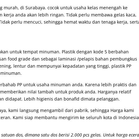
ang murah, di Surabaya. cocok untuk usaha kelas menengah ke
 kerja anda akan lebih ringan. Tidak perlu membawa gelas kaca,
 Tidak perlu mencuci, sehingga hemat waktu dan tenaga kerja, sert
nakan untuk tempat minuman. Plastik dengan kode 5 berbahan
asan food grade dan sebagai laminasi /pelapis bahan pembungkus
ening, lentur dan mempunyai kepadatan yang tinggi, plastik PP
n minuman.
rbahab PP untuk usaha minuman anda. Karena lebih praktis dan
 memberikan nilai tambah untuk produk anda. Harganya relatif
 didapat. Lebih higienis dan bonafid dimata pelanggan.
ya, kami langsung mengambil dari pabrik, sehingga Harga kami
ceran. Kami siap membantu mengirim ke seluruh kota di Indonesia
 satuan dos, dimana satu dos berisi 2.000 pcs gelas. Untuk harga ecer
z Polos