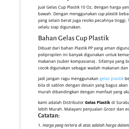
Jual Gelas Cup Plastik 10 Oz, dengan harga y
bawah. Dengan menggunakan
cup plastik
beban
yang selain berat juga resiko pecahnya tinggi.
selalu siap digunakan.
Bahan Gelas Cup Plastik
Dibuat dari bahan Plastik PP yang aman digu
polipropilen ini banyak digunakan untuk kem
makanan (suber kompasiana) . Sifatnya yang b
cocok digunakan sebagai wadah makanan da
Jadi jangan ragu menggunakan
gelas plastik
be
bila di sablon dengan desain yang bagus akan
murah dibandingkan dengan manfaat yang akan
kami adalah Distributor
Gelas Plastik
di Suraba
lebih Murah. Malayani penjualan Grosir dan e
Catatan:
Harga yang tertera di atas adalah harga dalam
Sleeve Paper Cup 8 oz
Paper Bowl 23 o