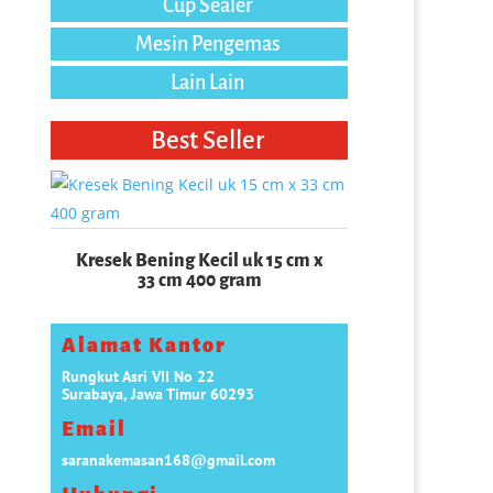
Cup Sealer
Mesin Pengemas
Lain Lain
Best Seller
Paper Soup
Kresek Bening Kecil uk 15 cm x
33 cm 400 gram
Alamat Kantor
Rungkut Asri VII No 22
Surabaya, Jawa Timur 60293
Email
saranakemasan168@gmail.com