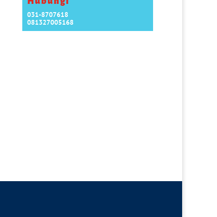
Hubungi
031-8707618
081327005168