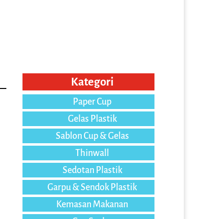
Kategori
Paper Cup
Gelas Plastik
Sablon Cup & Gelas
Thinwall
Sedotan Plastik
Garpu & Sendok Plastik
Kemasan Makanan