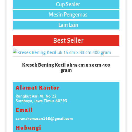
Cup Sealer
Mesin Pengemas
Lain Lain
Best Seller
Kresek Bening Kecil uk 15 cm x 33 cm 400
gram
Alamat Kantor
Rungkut Asri VII No 22
Surabaya, Jawa Timur 60293
Email
saranakemasan168@gmail.com
Hubungi