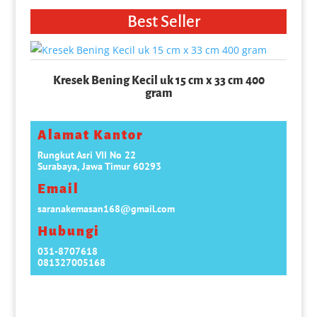
Best Seller
Kresek Bening Kecil uk 15 cm x 33 cm 400
gram
Alamat Kantor
Rungkut Asri VII No 22
Surabaya, Jawa Timur 60293
Email
saranakemasan168@gmail.com
Hubungi
031-8707618
081327005168