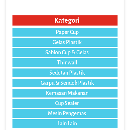
Kategori
Paper Cup
Gelas Plastik
Sablon Cup & Gelas
Thinwall
Sedotan Plastik
Garpu & Sendok Plastik
Kemasan Makanan
Cup Sealer
Mesin Pengemas
Lain Lain