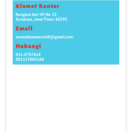
Alamat Kantor
Rungkut Asri VII No 22
Surabaya, Jawa Timur 60293
Email
saranakemasan168@gmail.com
Hubungi
031-8707618
081327005168