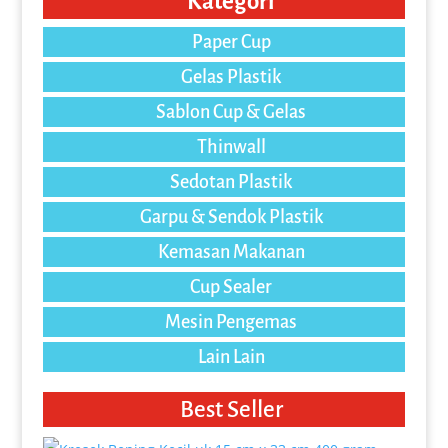
Kategori
Paper Cup
Gelas Plastik
Sablon Cup & Gelas
Thinwall
Sedotan Plastik
Garpu & Sendok Plastik
Kemasan Makanan
Cup Sealer
Mesin Pengemas
Lain Lain
Best Seller