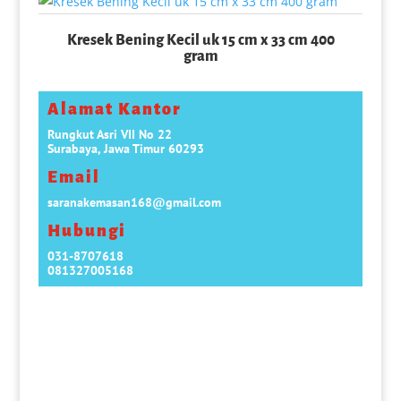
Kresek Bening Kecil uk 15 cm x 33 cm 400
gram
Alamat Kantor
Rungkut Asri VII No 22
Surabaya, Jawa Timur 60293
Email
saranakemasan168@gmail.com
Hubungi
031-8707618
081327005168