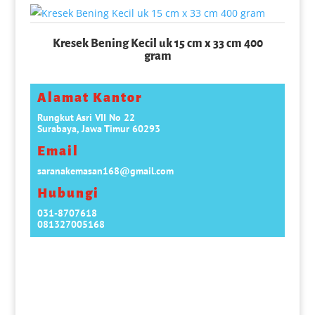
Kresek Bening Kecil uk 15 cm x 33 cm 400
gram
Alamat Kantor
Rungkut Asri VII No 22
Surabaya, Jawa Timur 60293
Email
saranakemasan168@gmail.com
Hubungi
031-8707618
081327005168