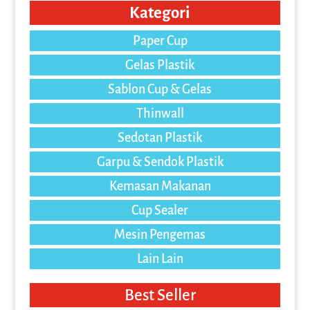
Kategori
Paper Cup
Gelas Plastik
Sablon Cup & Gelas
Thinwall
Sedotan Plastik
Garpu & Sendok Plastik
Kemasan Makanan
Cup Sealer
Mesin Pengemas
Lain Lain
Best Seller