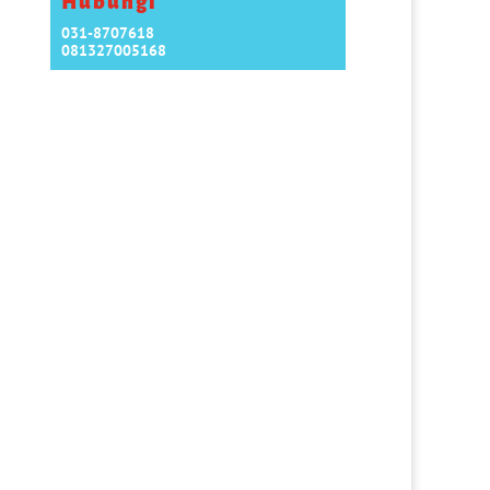
Hubungi
031-8707618
081327005168