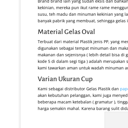
Brand brand lain yang sudah eksis dan bahka
kekinian, mereka pun ikut rame rame mengguna
susu, teh madu dan minuman kekinian yang lai
banyak pabrik yang membuat, sehingga gelas i
Material Gelas Oval
Terbuat dari material Plastik jenis PP, yang 
digunakan sebagai tempat minuman dan maka
makanan dan sejenisnya ( lebih detail bisa di g
Thinwall Square (2000 ml)
Sleeve
kode 5 di dalam segi tiga ) adalah merupakan sa
kami tawarkan aman untuk wadah minuman a
Varian Ukuran Cup
Kami sebagai distributor Gelas Plastik dan
pap
akan kebutuhan pelanggan, kami juga menyedia
beberapa macam ketebalan ( gramatur ), tingg
harga semakin mahal. Karena barang sulit dida