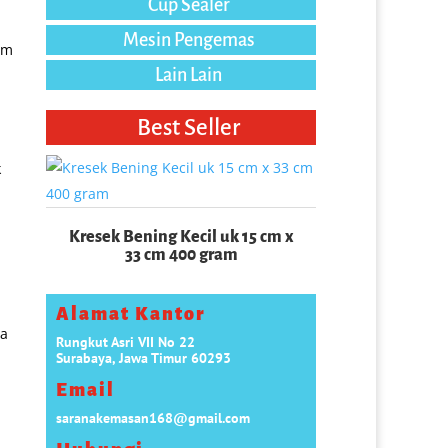
Cup Sealer
Mesin Pengemas
um
Lain Lain
Best Seller
k
Paper Soup
Kresek Bening Kecil uk 15 cm x
33 cm 400 gram
Alamat Kantor
ia
Rungkut Asri VII No 22
Surabaya, Jawa Timur 60293
Email
saranakemasan168@gmail.com