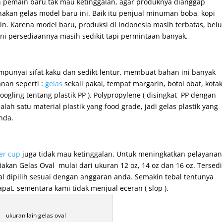
n pemain baru tak mau ketinggalan, agar produknya dianggap
kan gelas model baru ini. Baik itu penjual minuman boba, kopi
n. Karena model baru, produksi di Indonesia masih terbatas, bel
ni persediaannya masih sedikit tapi permintaan banyak.
mempunyai sifat kaku dan sedikt lentur, membuat bahan ini banyak
nan seperti :
gelas
sekali pakai, tempat margarin, botol obat, kota
oogling tentang plastik PP ). Polypropylene ( disingkat PP dengan
 Paper Cup 8 oz
Paper Bowl 23 oz Polos
lah satu material plastik yang food grade, jadi gelas plastik yang
nda.
er cup
juga tidak mau ketinggalan. Untuk meningkatkan pelayanan
kan Gelas Oval mulai dari ukuran 12 oz, 14 oz dan 16 oz. Tersed
al dipilih sesuai dengan anggaran anda. Semakin tebal tentunya
pat, sementara kami tidak menjual eceran ( slop ).
ukuran lain gelas oval