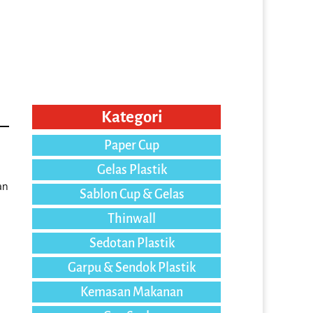
Kategori
Paper Cup
Gelas Plastik
an
Sablon Cup & Gelas
Thinwall
Sedotan Plastik
Garpu & Sendok Plastik
Kemasan Makanan